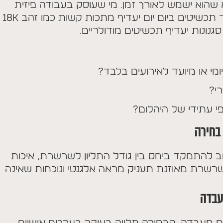
שהוא ישמש לאורך זמן. מי שעוסק בעבודה פיזית
יעדיף טבעת נמוכה, מי שמרבה לענוד תכשיטים ביום יום יעדיף מתכות קשות כמו זהב 18K
י או מיועד לאירועים בלבד?
י?
 עתידי של היהלום?
 בחירה
ב להתמקד ביחס בין גודל התליון לשרשרת, איכות
. שרשרת מאוזנת תעניק מראה אלגנטי ונוכחות שאינה
עבדה
ום מעבדה. הבחירה תלויה בעיקר בערכים אישיים