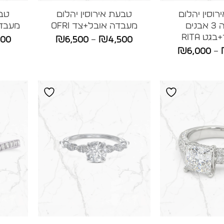
וסין יהלום
טבעת אירוסין יהלום
טבע
מעבדה 3 אבנים
מעבדה אובל+צד OFRI
מעבדה 
ט RITA
טווח
000
₪
6,500
–
₪
4,500
טווח
₪
6,000
–
מחירים:
מחירים:
עד
עד