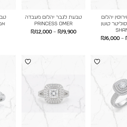
וסין יהלום
טבעת לגבר יהלום מעבדה
טבע
וליטר קושן
Princess OMER
אמרלד
SHAN
טווח
₪
12,000
–
₪
9,900
טווח
₪
6,000
–
מחירים:
מחירים:
עד
עד