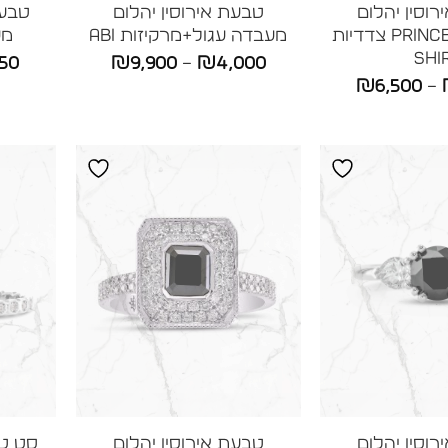
וסין יהלום
טבעת אירוסין יהלום
מעבדה Princess צדדיות
מעבדה עגול+מרקיזות ABI
מעו
SHI
טווח
750
₪
9,900
–
₪
4,000
טווח
₪
6,500
–
מחירים:
מחירים:
עד
עד
וסין יהלום
טבעת אירוסין יהלום
סט טב