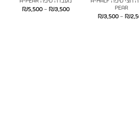
מעבדה חצי טיפה A-HALF
מעבדה טיפה A-PEAR
PEAR
טווח
₪
5,500
–
₪
3,500
טווח
₪
3,500
–
₪
2,
מחירים:
מחירים:
עד
עד