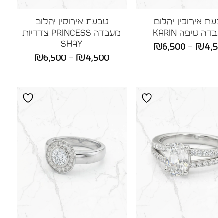
ת אירוסין יהלום
טבעת אירוסין יהלום
ה טיפה KARIN
מעבדה Princess צדדיות
SHAY
טווח
₪
6,500
–
₪
4,
טווח
₪
6,500
–
₪
4,500
מחירים:
מחירים:
עד
עד