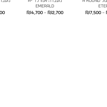
מעבדה עגול A ROUND
מעבדה אמרלד A-
EMERALD
ETE
טווח
טווח
500
₪
4,700
–
₪
2,700
₪
7,500
–
מחירים:
מחירים:
עד
עד