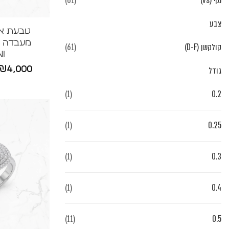
נקי (vs)
(61)
צבע
טבעת איר
מעבדה ס
קולקשן (D-F)
(61)
I
₪
4,000
גודל
(1)
0.2
(1)
0.25
(1)
0.3
(1)
0.4
(11)
0.5