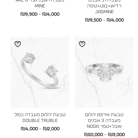
מעבדה 5 אבנים
מעבדה אובל+צד Are U
רדיאן+בגט+טיפה
mine
JASMINE
טווח
₪
9,900
–
₪
4,000
טווח
₪
9,500
–
₪
4,000
מחירים:
מחירים:
עד
עד
טבעת אירוסין יהלום
טבעת יהלום מעבדה כפול
מעבדה 3 אבנים
DOUBLE TRUBLE
אובל+טפר NOGA
טווח
₪
4,000
–
₪
2,000
טווח
₪
10,000
–
₪
3,000
מחירים: