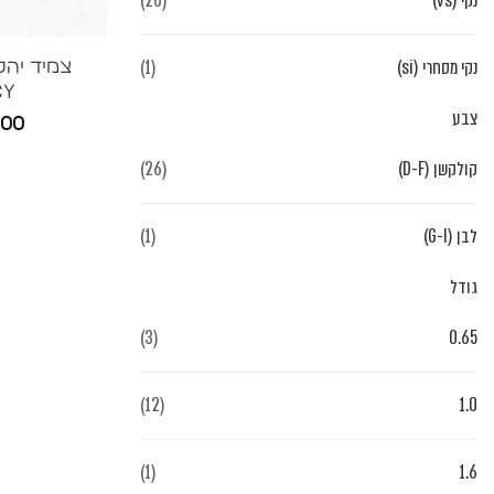
נקי (vs)
(26)
נקי מסחרי (si)
(1)
צמיד יהל
CY
צבע
000
קולקשן (D-F)
(26)
לבן (G-I)
(1)
גודל
(3)
0.65
(12)
1.0
(1)
1.6