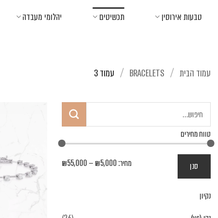
Ski
טבעות אירוסין
תכשיטים
יהלומי מעבדה
t
conten
עמוד הבית
BRACELETS
עמוד 3
/
/
חיפוש
עבור:
טווח מחירים
מחיר
מחיר
מחיר:
₪5,000
—
₪55,000
סנן
מינימלי
מקסימלי
נקיון