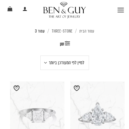
Ski
t
conten
עמוד הבית
THREE-STONE
עמוד 3
/
/
סנן