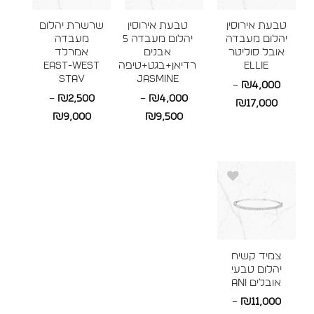
טבעת אירוסין
טבעת אירוסין
שרשרת יהלום
יהלום מעבדה
יהלום מעבדה 5
מעבדה
אובל סוליטר
אבנים
אמרלד
ELLIE
רדיאן+בגט+טיפה
East-West
STAV
JASMINE
–
₪
4,000
–
₪
2,500
–
₪
4,000
טווח
₪
17,000
טווח
טווח
₪
9,000
₪
9,500
מחירים:
מחירים:
מחירים:
עד
עד
עד
צמיד קשיח
יהלום טבעי
אובלים ANI
–
₪
11,000