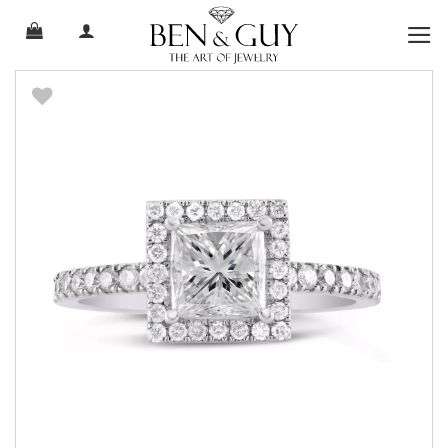
Ski
t
conten