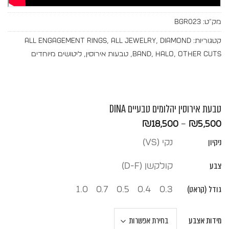
מק"ט:
BGR023
קטגוריות:
Diamond
,
All Jewelry
,
All Engagement Rings
Other Cuts
,
Halo
,
Band
,
טבעות אירוסין
,
ליטושים מיוחדים
טבעת אירוסין יהלומים טבעיים DINA
טווח
₪
18,500
–
₪
5,500
מחירים:
ניקיון
נקי (vs)
עד
צבע
קולקשן (D-F)
גודל (קראט)
1.0
0.7
0.5
0.4
0.3
מידות אצבע