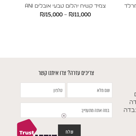
רלד
צמיד קשיח יהלום טבעי אובלים ANI
טווח
₪
15,000
–
₪
11,000
ווח
מחירים:
חירים:
עד
ד
צריכים עזרה? צרו איתנו קשר
שם
טלפון
מלא
דה
במה
בדה
אתה
מתעניין