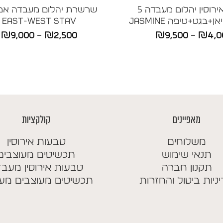
טבעת אירוסין יהלום מעבדה 5
שרשרת יהלום מעבדה אמ
+בגט+טיפה JASMINE
East-West STAV
טווח
ט
₪
9,000
–
₪
2,500
₪
9,500
–
₪
4,0
מחירים:
מ
עד
ע
מאפיינים
קולקציות
משלוחים
טבעות אירוסין
תנאי שימוש
תכשיטים מעוצבים
תקנון חברה
טבעות אירוסין מעב
ניות ביטול והחזרות
תכשיטים מעוצבים מע