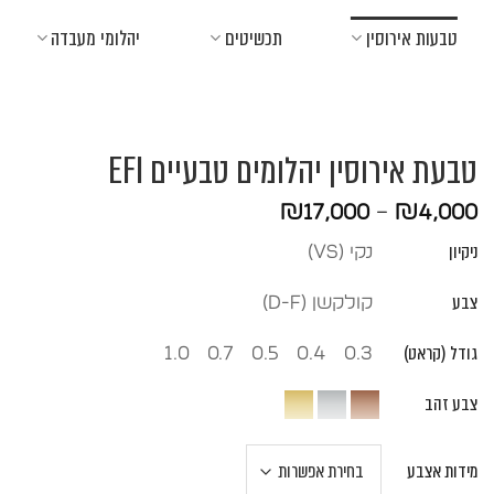
Ski
טבעות אירוסין
תכשיטים
יהלומי מעבדה
t
conten
טבעת אירוסין יהלומים טבעיים EFI
טווח
₪
17,000
–
₪
4,000
מחירים:
ניקיון
נקי (vs)
עד
צבע
קולקשן (D-F)
גודל (קראט)
1.0
0.7
0.5
0.4
0.3
צבע זהב
מידות אצבע