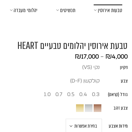
Ski
טבעות אירוסין
תכשיטים
יהלומי מעבדה
t
conten
טבעת אירוסין יהלומים טבעיים HEART
טווח
₪
17,000
–
₪
4,000
מחירים:
ניקיון
נקי (vs)
עד
צבע
קולקשן (D-F)
גודל (קראט)
1.0
0.7
0.5
0.4
0.3
צבע זהב
מידות אצבע