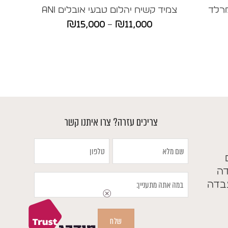
רלד
צמיד קשיח יהלום טבעי אובלים ANI
טווח
₪
15,000
–
₪
11,000
ווח
מחירים:
חירים:
עד
ד
צריכים עזרה? צרו איתנו קשר
שם
טלפון
מלא
דה
במה
בדה
אתה
מתעניין
שלח