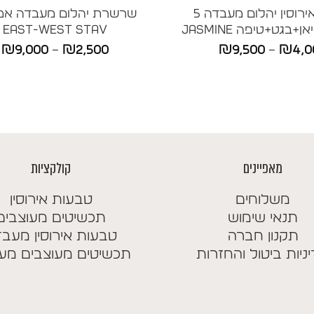
טבעת אירוסין יהלום מעבדה 5
שרשרת יהלום מעבדה אמ
+בגט+טיפה JASMINE
East-West STAV
טווח
ט
₪
9,000
–
₪
2,500
₪
9,500
–
₪
4,0
מחירים:
מ
עד
ע
מאפיינים
קולקציות
משלוחים
טבעות אירוסין
תנאי שימוש
תכשיטים מעוצבים
תקנון חברה
טבעות אירוסין מעב
ניות ביטול והחזרות
תכשיטים מעוצבים מע