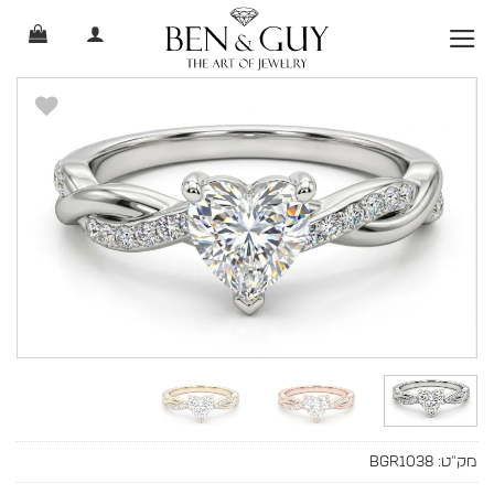
Ski
t
conten
מק"ט:
BGR1038