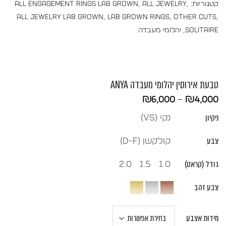
קטגוריות:
,
All Jewelry
,
All Engagement Rings Lab Grown
All Jewelry Lab Grown
,
Lab Grown Rings
,
Other Cuts
,
Solitaire
,
יהלומי מעבדה
טבעת אירוסין יהלומי מעבדה ANYA
טווח
₪
6,000
–
₪
4,000
מחירים:
ניקיון
נקי (vs)
עד
צבע
קולקשן (D-F)
גודל (קראט)
2.0
1.5
1.0
צבע זהב
מידות אצבע