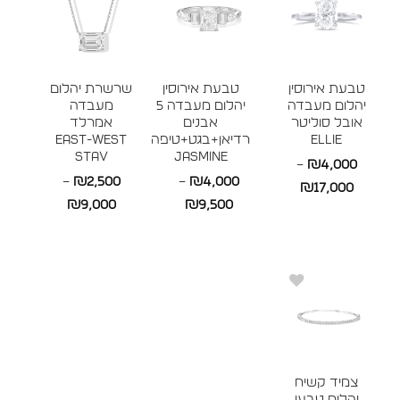
טבעת אירוסין
טבעת אירוסין
שרשרת יהלום
יהלום מעבדה
יהלום מעבדה 5
מעבדה
אובל סוליטר
אבנים
אמרלד
ELLIE
רדיאן+בגט+טיפה
East-West
STAV
JASMINE
–
₪
4,000
–
₪
2,500
–
₪
4,000
טווח
₪
17,000
טווח
טווח
₪
9,000
₪
9,500
מחירים:
מחירים:
מחירים:
עד
עד
עד
צמיד קשיח
יהלום טבעי