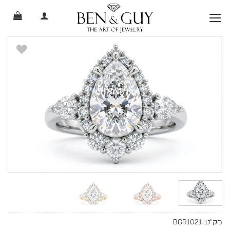
Ski
t
conten
מק"ט:
BGR1021