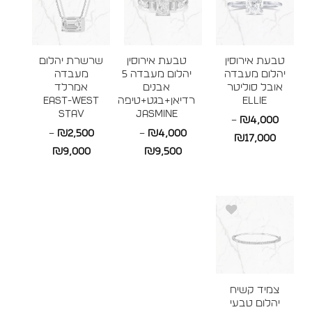
טבעת אירוסין
טבעת אירוסין
שרשרת יהלום
יהלום מעבדה
יהלום מעבדה 5
מעבדה
אובל סוליטר
אבנים
אמרלד
ELLIE
רדיאן+בגט+טיפה
East-West
STAV
JASMINE
–
₪
4,000
–
₪
2,500
–
₪
4,000
טווח
₪
17,000
טווח
טווח
₪
9,000
₪
9,500
מחירים:
מחירים:
מחירים:
עד
עד
עד
צמיד קשיח
יהלום טבעי