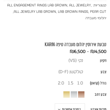
קטגוריות:
,
All Jewelry
,
All Engagement Rings Lab Grown
,
All Jewelry Lab Grown
,
Lab Grown Rings
,
Pear Cut
יהלומי מעבדה
טבעת אירוסין יהלום מעבדה טיפה KARIN
טווח
₪
6,500
–
₪
4,500
מחירים:
ניקיון
נקי (vs)
עד
צבע
קולקשן (D-F)
גודל (קראט)
2.0
1.5
1.0
צבע זהב
מידות אצבע