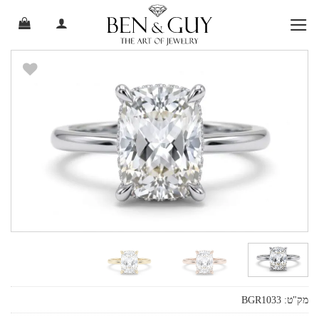
Ski
t
conten
מק"ט:
BGR1033