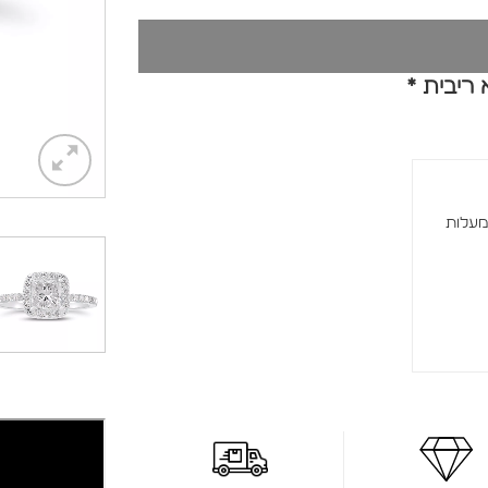
משובצת ביהלום מרכזי בחיתוך פרינסס (ריבוע) שמוקף 360 מעלות