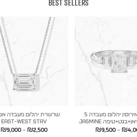
BEST SELLERS
טבעת אירוסין יהלום מעבדה 5
שרשרת יהלום מעבדה אמ
+בגט+טיפה JASMINE
East-West STAV
טווח
ט
₪
9,000
–
₪
2,500
₪
9,500
–
₪
4,0