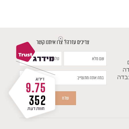
חירים:
עד
ד
צריכים עזרה? צרו איתנו קשר
שם
טלפון
מלא
דה
במה
בדה
אתה
9.75
מתעניין
352
שלח