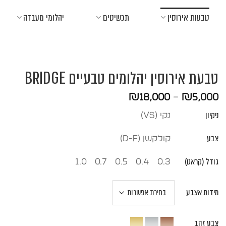
Ski
טבעות אירוסין
תכשיטים
יהלומי מעבדה
t
conten
טבעת אירוסין יהלומים טבעיים BRIDGE
טווח
₪
18,000
–
₪
5,000
מחירים:
ניקיון
נקי (vs)
עד
צבע
קולקשן (D-F)
גודל (קראט)
1.0
0.7
0.5
0.4
0.3
מידות אצבע
צבע זהב