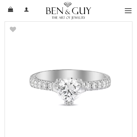
Ski
t
conten