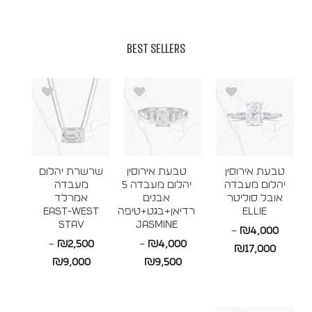
BEST SELLERS
טבעת אירוסין
טבעת אירוסין
שרשרת יהלום
יהלום מעבדה
יהלום מעבדה 5
מעבדה
אובל סוליטר
אבנים
אמרלד
ELLIE
רדיאן+בגט+טיפה
East-West
STAV
JASMINE
–
₪
4,000
–
₪
2,500
–
₪
4,000
טווח
₪
17,000
טווח
טווח
₪
9,000
₪
9,500
מחירים:
מחירים:
מחירים:
עד