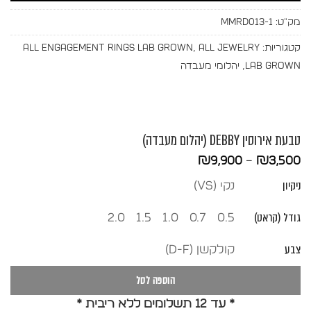
מק"ט:
MMRD013-1
קטגוריות:
All Jewelry
,
All Engagement Rings Lab Grown
Lab Grown
,
יהלומי מעבדה
טבעת אירוסין DEBBY (יהלום מעבדה)
טווח
₪
9,900
–
₪
3,500
מחירים:
ניקיון
נקי (vs)
עד
גודל (קראט)
2.0
1.5
1.0
0.7
0.5
צבע
קולקשן (D-F)
הוספה לסל
* עד 12 תשלומים ללא ריבית *