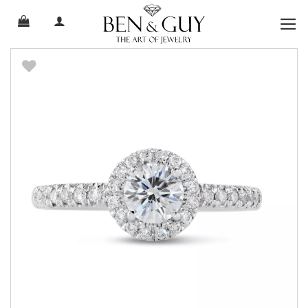
Ski
t
conten