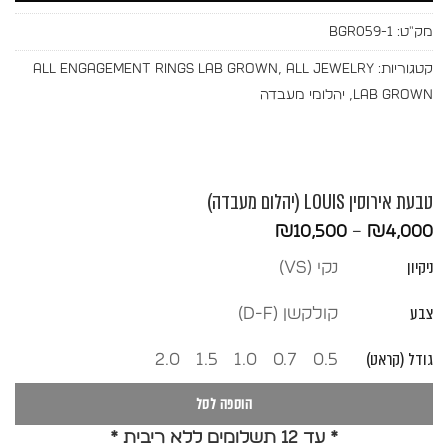
מק"ט:
BGR059-1
קטגוריות:
All Jewelry
,
All Engagement Rings Lab Grown
Lab Grown
,
יהלומי מעבדה
טבעת אירוסין LOUIS (יהלום מעבדה)
טווח
₪
10,500
–
₪
4,000
מחירים:
ניקיון
נקי (vs)
עד
צבע
קולקשן (D-F)
גודל (קראט)
2.0
1.5
1.0
0.7
0.5
הוספה לסל
* עד 12 תשלומים ללא ריבית *