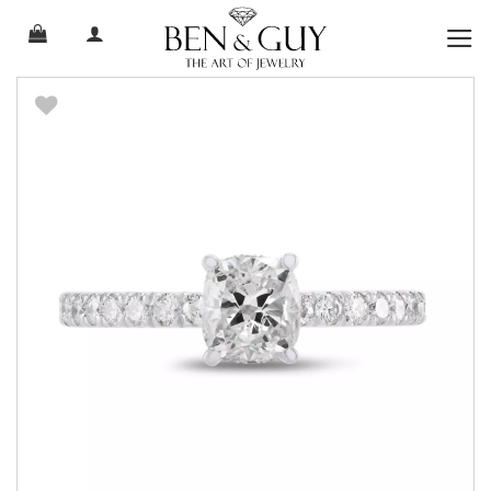
Ski
t
conten