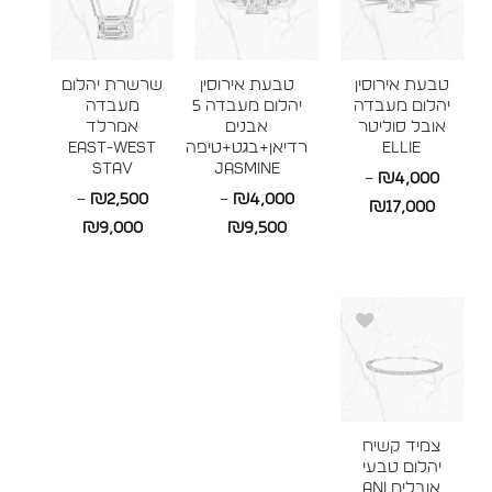
טבעת אירוסין
טבעת אירוסין
שרשרת יהלום
יהלום מעבדה
יהלום מעבדה 5
מעבדה
אובל סוליטר
אבנים
אמרלד
ELLIE
רדיאן+בגט+טיפה
East-West
STAV
JASMINE
–
₪
4,000
–
₪
2,500
–
₪
4,000
טווח
₪
17,000
טווח
טווח
₪
9,000
₪
9,500
מחירים:
מחירים:
מחירים:
עד
עד
עד
צמיד קשיח
יהלום טבעי
אובלים ANI