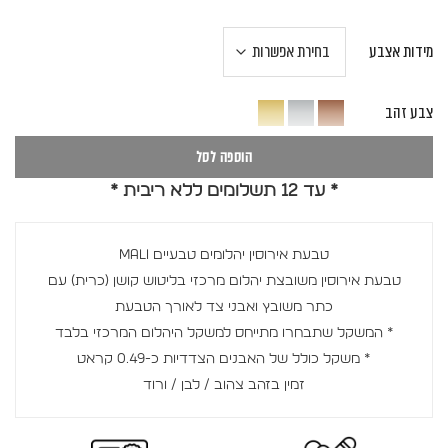
מידות אצבע
צבע זהב
הוספה לסל
* עד 12 תשלומים ללא ריבית *
טבעת אירוסין יהלומים טבעיים MALI
טבעת אירוסין משובצת יהלום מרכזי בליטוש קושן (כרית) עם
כתר משובץ ואבני צד לאורך הטבעת
* המשקל שתבחרו מתייחס למשקל היהלום המרכזי בלבד
* משקל כולל של האבנים הצדדיות כ-0.49 קראט
זמין בזהב צהוב / לבן / ורוד