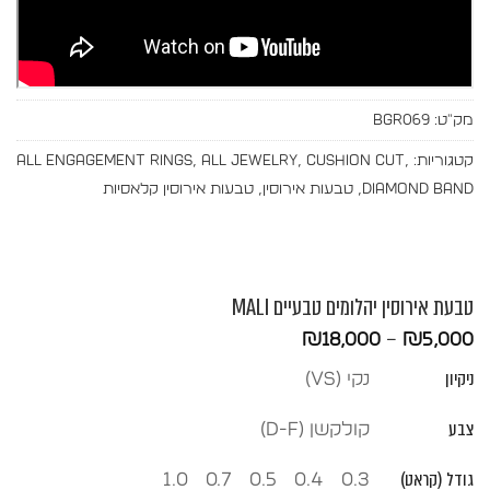
מק"ט:
BGR069
קטגוריות:
,
Cushion Cut
,
All Jewelry
,
All Engagement Rings
Diamond Band
,
טבעות אירוסין
,
טבעות אירוסין קלאסיות
טבעת אירוסין יהלומים טבעיים MALI
טווח
₪
18,000
–
₪
5,000
מחירים:
ניקיון
נקי (vs)
עד
צבע
קולקשן (D-F)
גודל (קראט)
1.0
0.7
0.5
0.4
0.3