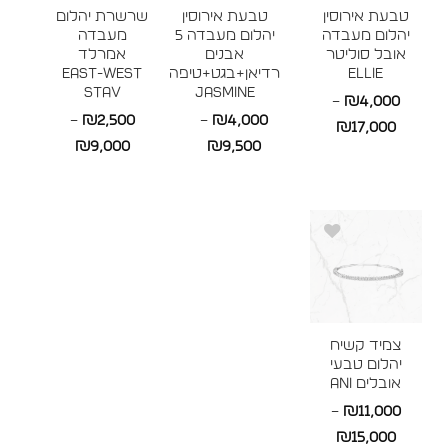
טבעת אירוסין
טבעת אירוסין
שרשרת יהלום
יהלום מעבדה
יהלום מעבדה 5
מעבדה
אובל סוליטר
אבנים
אמרלד
ELLIE
רדיאן+בגט+טיפה
East-West
STAV
JASMINE
–
₪
4,000
–
₪
2,500
–
₪
4,000
טווח
₪
17,000
טווח
טווח
₪
9,000
₪
9,500
מחירים:
מחירים:
מחירים:
עד
עד
עד
צמיד קשיח
יהלום טבעי
אובלים ANI
–
₪
11,000
טווח
₪
15,000