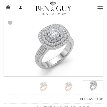
Ski
t
conten
מק"ט:
BGR1027