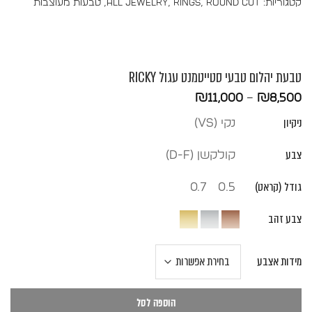
קטגוריות:
Round Cut
,
Rings
,
All Jewelry
,
טבעות מעוצבות
טבעת יהלום טבעי סטייטמנט עגול RICKY
טווח
₪
11,000
–
₪
8,500
מחירים:
ניקיון
נקי (vs)
עד
צבע
קולקשן (D-F)
גודל (קראט)
0.7
0.5
צבע זהב
מידות אצבע
הוספה לסל