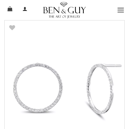
Ski
t
conten