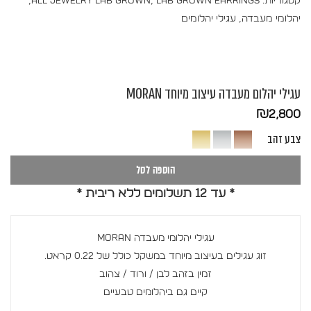
קטגוריות:
Lab Grown Earrings
,
All Jewelry Lab Grown
,
יהלומי מעבדה
,
עגילי יהלומים
עגילי יהלום מעבדה עיצוב מיוחד MORAN
₪
2,800
צבע זהב
הוספה לסל
* עד 12 תשלומים ללא ריבית *
עגילי יהלומי מעבדה MORAN
זוג עגילים בעיצוב מיוחד במשקל כולל של 0.22 קראט.
זמין בזהב לבן / ורוד / צהוב
קיים גם ביהלומים טבעיים