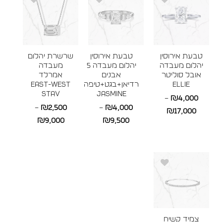
טבעת אירוסין
טבעת אירוסין
שרשרת יהלום
יהלום מעבדה
יהלום מעבדה 5
מעבדה
אובל סוליטר
אבנים
אמרלד
ELLIE
רדיאן+בגט+טיפה
East-West
STAV
JASMINE
–
₪
4,000
–
₪
2,500
–
₪
4,000
טווח
₪
17,000
טווח
טווח
₪
9,000
₪
9,500
מחירים:
מחירים:
מחירים:
עד
עד
עד
צמיד קשיח