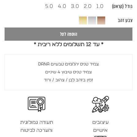
גודל (קראט)
5.0
4.0
3.0
2.0
1.0
צבע זהב
הוספה לסל
* עד 12 תשלומים ללא ריבית *
צמיד טניס יהלומים טבעיים DANA
צמיד טניס שיבוץ 4 שיניים
זמין בזהב לבן / צהוב / ורוד
עיצובים
תעודה גמולוגית
אישיים
והערכה לביטוח