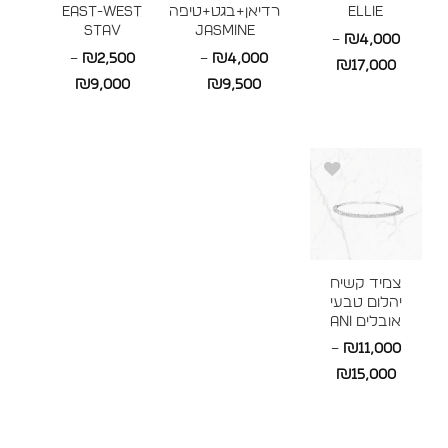
ELLIE
רדיאן+בגט+טיפה
East-West
STAV
JASMINE
–
₪
4,000
–
₪
2,500
–
₪
4,000
טווח
₪
17,000
טווח
טווח
₪
9,000
₪
9,500
מחירים:
מחירים:
מחירים:
עד
עד
עד
צמיד קשיח
יהלום טבעי
אובלים ANI
–
₪
11,000
טווח
₪
15,000
מחירים: