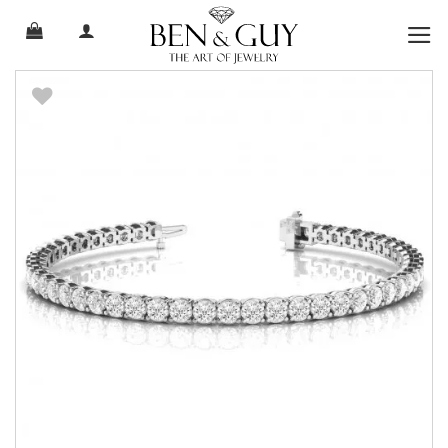
Ski
t
conten