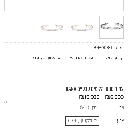
מק"ט:
BGB003-1
קטגוריות:
Bracelets
,
All Jewelry
,
צמידי יהלומים
צמיד טניס יהלומים טבעיים DANA
טווח
₪
19,900
–
₪
6,000
נקה
מחירים:
ניקיון
נקי (vs)
עד
צבע
קולקשן (D-F)