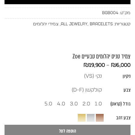
מק"ט:
BGB004
קטגוריות:
Bracelets
,
All Jewelry
,
צמידי יהלומים
צמיד טניס יהלומים טבעיים Zoe
טווח
₪
19,900
–
₪
6,000
מחירים:
ניקיון
נקי (vs)
עד
צבע
קולקשן (D-F)
גודל (קראט)
5.0
4.0
3.0
2.0
1.0
צבע זהב
הוספה לסל