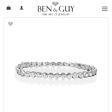
Ski
t
conten