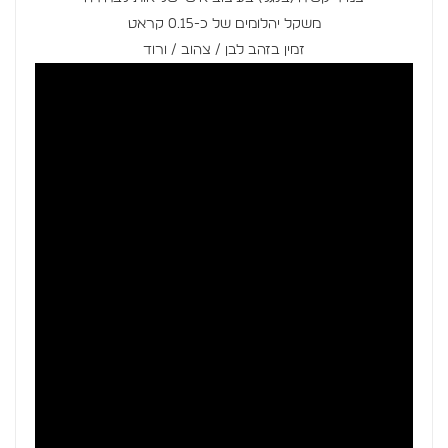
משקל יהלומים של כ-0.15 קראט
זמין בזהב לבן / צהוב / ורוד