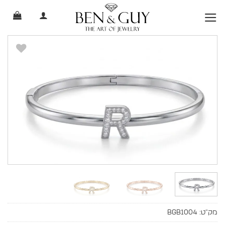
Ski
t
conten
מק"ט:
BGB1004