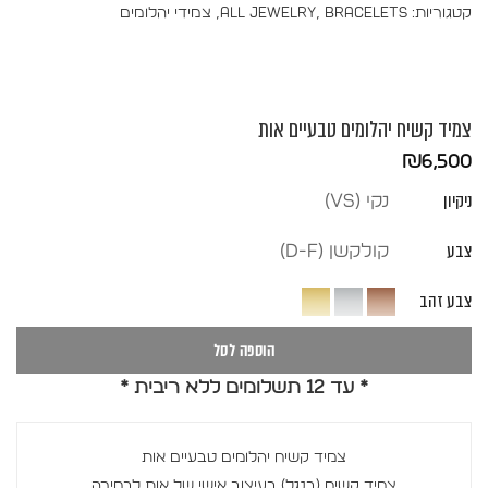
קטגוריות:
Bracelets
,
All Jewelry
,
צמידי יהלומים
צמיד קשיח יהלומים טבעיים אות
₪
6,500
ניקיון
נקי (vs)
צבע
קולקשן (D-F)
צבע זהב
הוספה לסל
* עד 12 תשלומים ללא ריבית *
צמיד קשיח יהלומים טבעיים אות
צמיד קשיח (בנגל) בעיצוב אישי של אות לבחירה