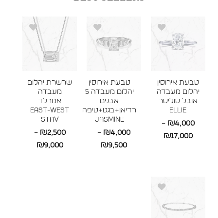
טבעת אירוסין
טבעת אירוסין
שרשרת יהלום
יהלום מעבדה
יהלום מעבדה 5
מעבדה
אובל סוליטר
אבנים
אמרלד
ELLIE
רדיאן+בגט+טיפה
East-West
STAV
JASMINE
–
₪
4,000
–
₪
2,500
–
₪
4,000
טווח
₪
17,000
טווח
טווח
₪
9,000
₪
9,500
מחירים:
מחירים:
מחירים:
עד
עד
עד