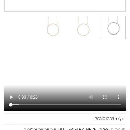
מק"ט:
BGN01389
קטגוריות:
Necklaces
,
All Jewelry
,
שרשראות יהלומים