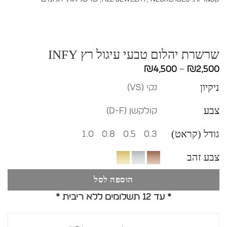
שרשרת יהלום טבעי עיגול רץ INFY
טווח
₪
4,500
–
₪
2,500
מחירים:
ניקיון
נקי (vs)
עד
צבע
קולקשן (D-F)
גודל (קראט)
1.0
0.8
0.5
0.3
צבע זהב
הוספה לסל
* עד 12 תשלומים ללא ריבית *