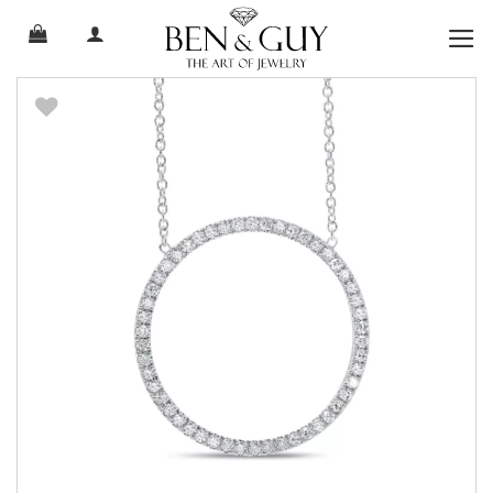
Ski
t
conten