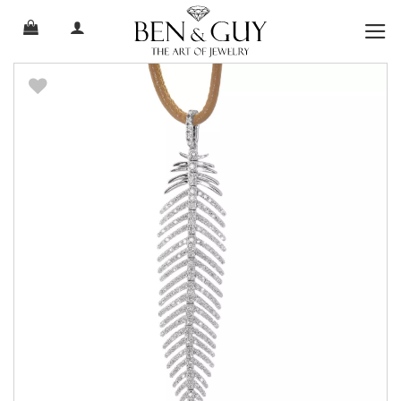
Ski
t
conten