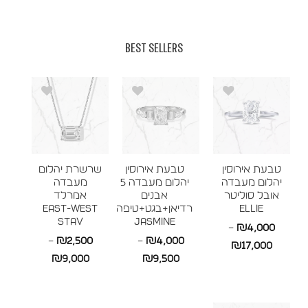
BEST SELLERS
טבעת אירוסין
טבעת אירוסין
שרשרת יהלום
יהלום מעבדה
יהלום מעבדה 5
מעבדה
אובל סוליטר
אבנים
אמרלד
ELLIE
רדיאן+בגט+טיפה
East-West
STAV
JASMINE
–
₪
4,000
–
₪
2,500
–
₪
4,000
טווח
₪
17,000
טווח
טווח
₪
9,000
₪
9,500
מחירים:
מחירים:
מחירים:
עד