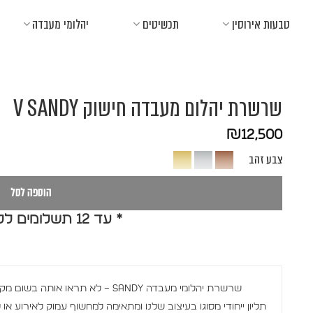
Ski
טבעות אירוסין
תכשיטים
יהלומי מעבדה
t
conten
שרשרת יהלום מעבדה חישוק V SANDY
₪
12,500
צבע זהב
הוספה לסל
* עד 12 תשלומים ללא ריבית *
שרשרת יהלומי מעבדה SANDY – לא תראו אותה בשום מקום!
תליון ייחודי מסוגו בעיצוב שלנו ומתאימה למחשוף עמוק לאירוע או