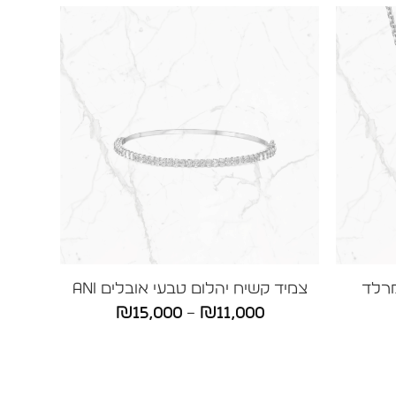
רלד
צמיד קשיח יהלום טבעי אובלים ANI
טווח
₪
15,000
–
₪
11,000
ווח
מחירים:
חירים:
עד