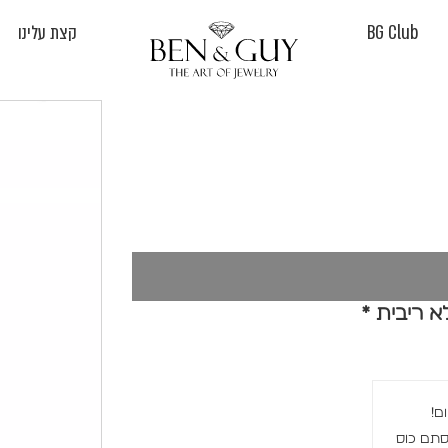
BG Club
קצת עלינו
 סתם כוס