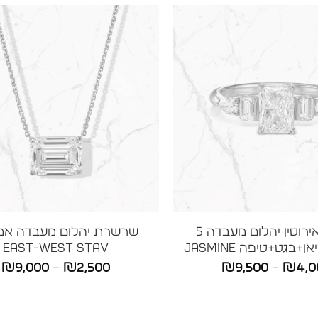
טבעת אירוסין יהלום מעבדה 5
שרשרת יהלום מעבדה אמ
+בגט+טיפה JASMINE
East-West STAV
טווח
ט
₪
9,000
–
₪
2,500
₪
9,500
–
₪
4,0
מחירים:
מ