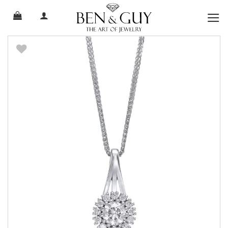
Ski
t
conten