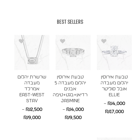
BEST SELLERS
טבעת אירוסין
טבעת אירוסין
שרשרת יהלום
יהלום מעבדה
יהלום מעבדה 5
מעבדה
אובל סוליטר
אבנים
אמרלד
ELLIE
רדיאן+בגט+טיפה
East-West
STAV
JASMINE
–
₪
4,000
–
₪
2,500
–
₪
4,000
טווח
₪
17,000
טווח
טווח
₪
9,000
₪
9,500
מחירים:
מחירים:
מחירים:
עד