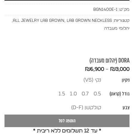
מק"ט:
BGN1400E-1
קטגוריות:
Lab Grown Neckless
,
All Jewelry Lab Grown
,
יהלומי מעבדה
DORA (יהלום מעבדה)
טווח
₪
6,900
–
₪
3,000
מחירים:
ניקיון
נקי (vs)
עד
גודל (קראט)
1.5
1.0
0.7
0.5
צבע
קולקשן (D-F)
הוספה לסל
* עד 12 תשלומים ללא ריבית *