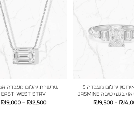
טבעת אירוסין יהלום מעבדה 5
שרשרת יהלום מעבדה אמ
+בגט+טיפה JASMINE
East-West STAV
טווח
ט
₪
9,000
–
₪
2,500
₪
9,500
–
₪
4,0
מחירים:
מ
עד
ע