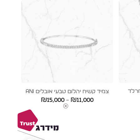
רלד
צמיד קשיח יהלום טבעי אובלים ANI
טווח
₪
15,000
–
₪
11,000
ווח
מחירים:
חירים:
עד
ד