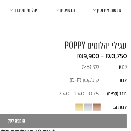
Ski
טבעות אירוסין
תכשיטים
יהלומי מעבדה
t
conten
עגילי יהלומים POPPY
טווח
₪
9,900
–
₪
3,750
מחירים:
ניקיון
נקי (vs)
עד
צבע
קולקשן (D-F)
גודל (קראט)
2.40
1.40
0.75
צבע זהב
הוספה לסל