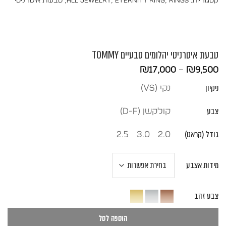
קטגוריות:
Rings
,
Eternity Ring
,
All Jewelry
,
טבעות איטרניטי
טבעת איטרניטי יהלומים טבעיים TOMMY
טווח
₪
17,000
–
₪
9,500
מחירים:
ניקיון
נקי (vs)
עד
צבע
קולקשן (D-F)
גודל (קראט)
2.5
3.0
2.0
מידות אצבע
צבע זהב
הוספה לסל