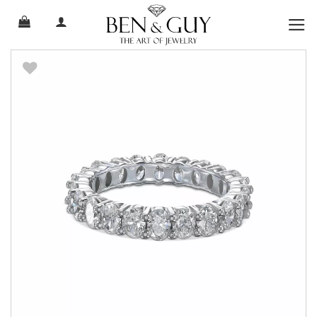
Ski
t
conten