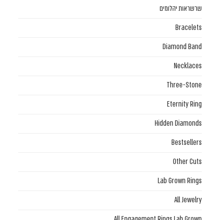
שרשראות יהלומים
Bracelets
Diamond Band
Necklaces
Three-Stone
Eternity Ring
Hidden Diamonds
Bestsellers
Other Cuts
Lab Grown Rings
All Jewelry
All Engagement Rings Lab Grown