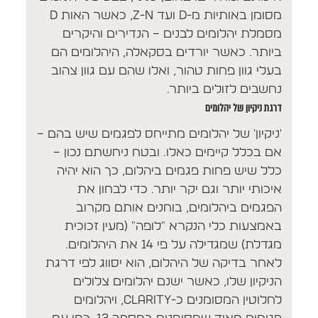
מסומן באותיות מ-D ועד Z-N, כאשר האות D
מסמלת יהלומים לבנים – הנדירים והיקרים
ביותר. כאשר יורדים בסקאלה, היהלומים הם
בעלי גוון פחות טהור, ואלו שהם עם גוון צהוב
נחשבים לזולים ביותר.
דרגת ניקיון של יהלומים
'ניקיון' של יהלומים מתייחס לפגמים שיש בהם –
אם בכלל קיימים כאלו. ובטח ניחשתם נכון –
כלל שיש פחות פגמים ביהלום, כך הוא יהיה
איכותי יותר וגם יקר יותר. כדי לבחון את
הפגמים ביהלומים, בוחנים אותם מקרוב
באמצעות כלי הנקרא "לופה" (מעין זכוכית
מגדלת) שמגדילה על פי 14 את היהלומים.
לאחר בדיקה של היהלום, הוא יסווג לפי דרגת
הניקיון שלו, כאשר ישנם יהלומים צלולים
לחלוטין המסומנים כ-Clarity, ויהלומים