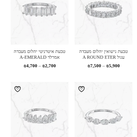
טבעת נישואין יהלום מעבדה
טבעת איטרניטי יהלום מעבדה
עגול A ROUND ETER
אמרלד A-EMERALD
טווח
טווח
₪
4,700
–
₪
2,700
₪
7,500
–
₪
5,900
מחירים:
מחירים:
עד
עד