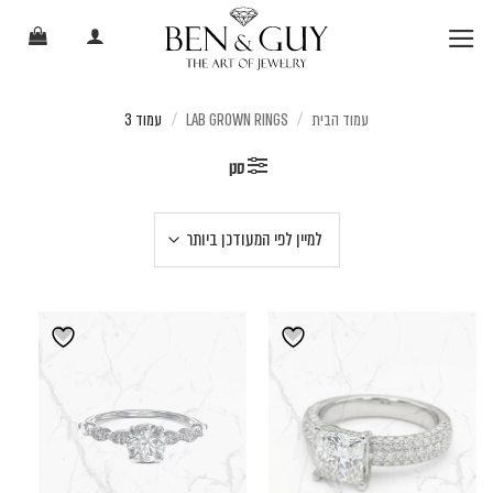
Ski
t
conten
/
/
עמוד הבית
LAB GROWN RINGS
עמוד 3
סנן