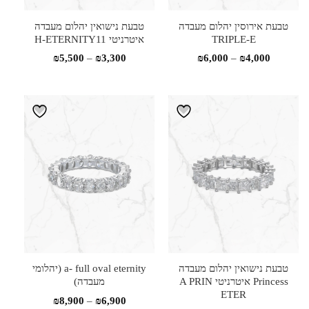
טבעת אירוסין יהלום מעבדה
טבעת נישואין יהלום מעבדה
TRIPLE-E
איטרניטי H-ETERNITY11
טווח
טווח
₪
5,500
–
₪
3,300
₪
6,000
–
₪
4,000
מחירים:
מחירים:
עד
עד
טבעת נישואין יהלום מעבדה
a- full oval eternity (יהלומי
Princess איטרניטי A PRIN
מעבדה)
ETER
טווח
₪
8,900
–
₪
6,900