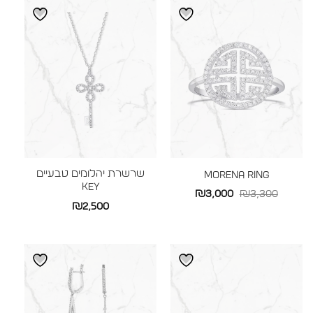
שרשרת יהלומים טבעיים
MORENA RING
KEY
המחיר
המחיר
₪
3,000
₪
3,300
₪
2,500
המקורי
הנוכחי
היה:
הוא:
₪3,000.
₪3,300.