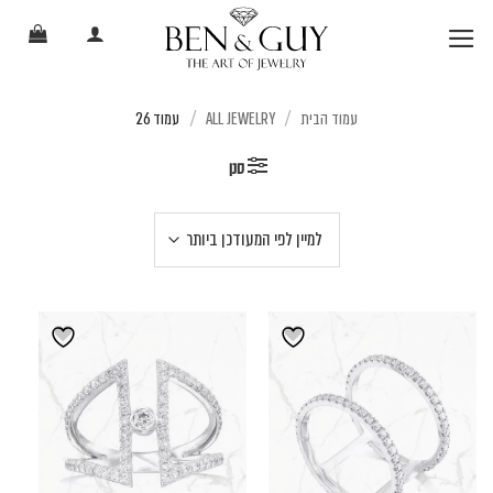
Ski
t
conten
עמוד הבית
ALL JEWELRY
עמוד 26
/
/
סנן