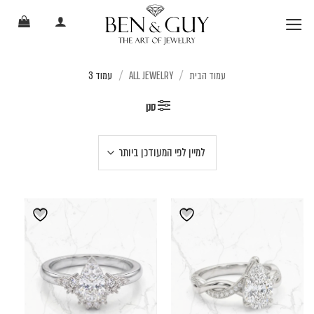
Ski
t
conten
עמוד הבית
ALL JEWELRY
עמוד 3
/
/
סנן