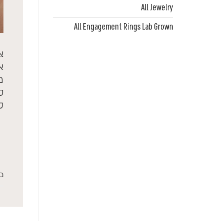
All Jewelry
All Engagement Rings Lab Grown
צ
א
מ
ס
ל
פ