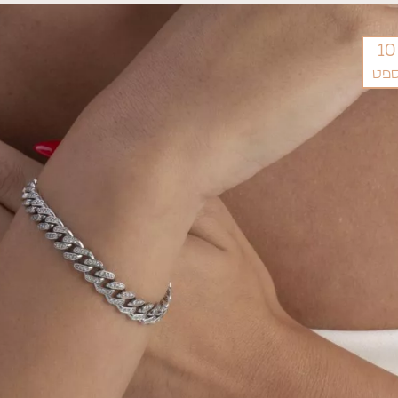
10
פט